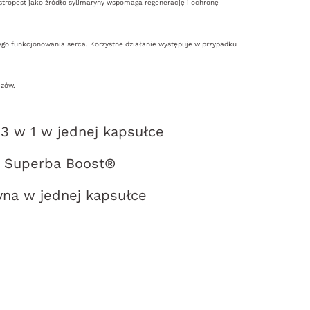
tropest jako źródło sylimaryny wspomaga regenerację i ochronę
ego funkcjonowania serca. Korzystne działanie występuje w przypadku
czów.
3 w 1 w jednej kapsułce
go Superba Boost®
yna w jednej kapsułce