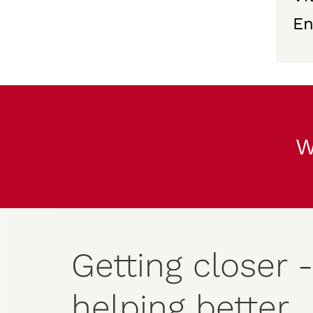
E
W
Getting closer -
helping better