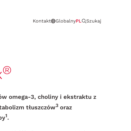
Kontakt
Globalny
PL
Szukaj
®
x
ów omega-3, choliny i ekstraktu z
3
etabolizm tłuszczów
oraz
1
by
.