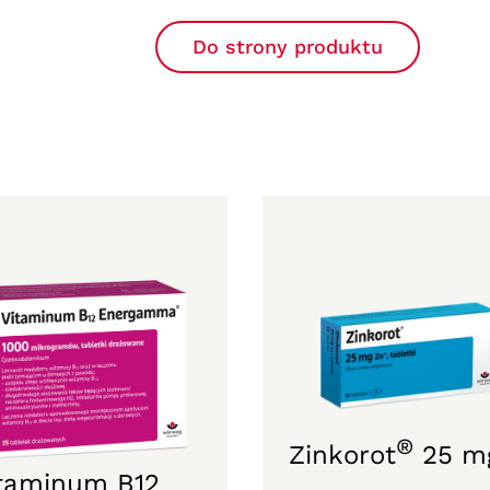
Do strony produktu
®
Zinkorot
25 m
taminum B12