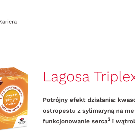
Kariera
Lagosa Triple
Potrójny efekt działania: kwas
ostropestu z sylimaryną na m
2
funkcjonowanie serca
i wątro