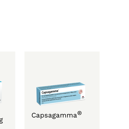
®
Capsagamma
g