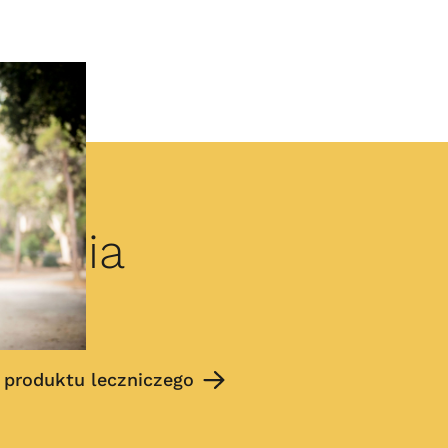
brania
nta
 produktu leczniczego