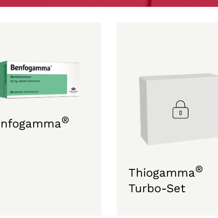
®
enfogamma
®
Thiogamma
Turbo-Set