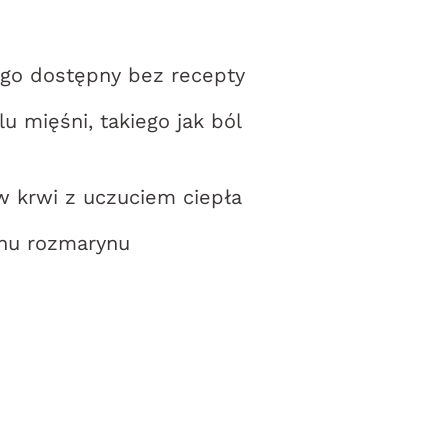
ego dostępny bez recepty
 mięśni, takiego jak ból
w krwi z uczuciem ciepła
hu rozmarynu
h