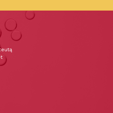
ceutą
t