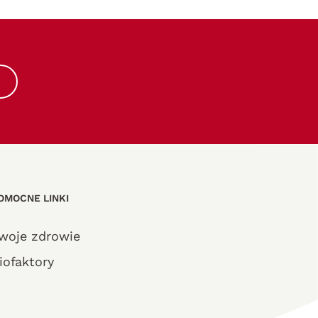
OMOCNE LINKI
woje zdrowie
iofaktory