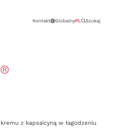
Kontakt
Globalny
PL
Szukaj
®
a
 kremu z kapsaicyną w łagodzeniu