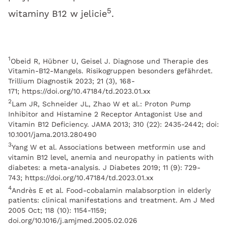
5
witaminy B12 w jelicie
.
1
Obeid R, Hübner U, Geisel J. Diagnose und Therapie des
Vitamin-B12-Mangels. Risikogruppen besonders gefährdet.
Trillium Diagnostik 2023; 21 (3), 168-
171; https://doi.org/10.47184/td.2023.01.xx
2
Lam JR, Schneider JL, Zhao W et al.: Proton Pump
Inhibitor and Histamine 2 Receptor Antagonist Use and
Vitamin B12 Deficiency. JAMA 2013; 310 (22): 2435-2442; doi:
10.1001/jama.2013.280490
3
Yang W et al. Associations between metformin use and
vitamin B12 level, anemia and neuropathy in patients with
diabetes: a meta-analysis. J Diabetes 2019; 11 (9): 729-
743; https://doi.org/10.47184/td.2023.01.xx
4
Andrès E et al. Food-cobalamin malabsorption in elderly
patients: clinical manifestations and treatment. Am J Med
2005 Oct; 118 (10): 1154-1159;
doi.org/10.1016/j.amjmed.2005.02.026