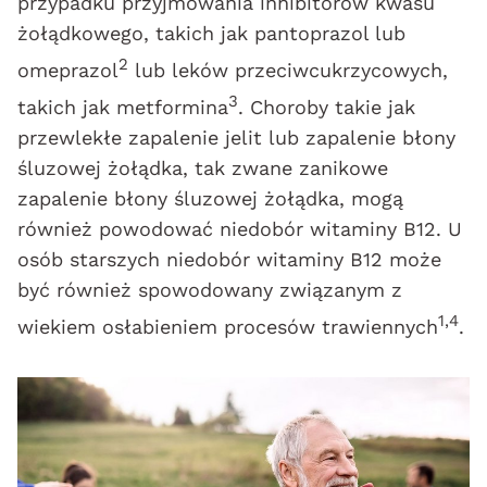
przypadku przyjmowania inhibitorów kwasu
żołądkowego, takich jak pantoprazol lub
2
omeprazol
lub leków przeciwcukrzycowych,
3
takich jak metformina
. Choroby takie jak
przewlekłe zapalenie jelit lub zapalenie błony
śluzowej żołądka, tak zwane zanikowe
zapalenie błony śluzowej żołądka, mogą
również powodować niedobór witaminy B12. U
osób starszych niedobór witaminy B12 może
być również spowodowany związanym z
1,4
wiekiem osłabieniem procesów trawiennych
.