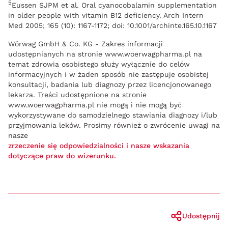
5
Eussen SJPM et al. Oral cyanocobalamin supplementation
in older people with vitamin B12 deficiency. Arch Intern
Med 2005; 165 (10): 1167-1172; doi: 10.1001/archinte.165.10.1167
Wörwag GmbH & Co. KG - Zakres informacji
udostępnianych na stronie www.woerwagpharma.pl na
temat zdrowia osobistego służy wyłącznie do celów
informacyjnych i w żaden sposób nie zastępuje osobistej
konsultacji, badania lub diagnozy przez licencjonowanego
lekarza. Treści udostępnione na stronie
www.woerwagpharma.pl nie mogą i nie mogą być
wykorzystywane do samodzielnego stawiania diagnozy i/lub
przyjmowania leków. Prosimy również o zwrócenie uwagi na
nasze
zrzeczenie się odpowiedzialności i nasze wskazania
dotyczące praw do wizerunku.
Udostępnij