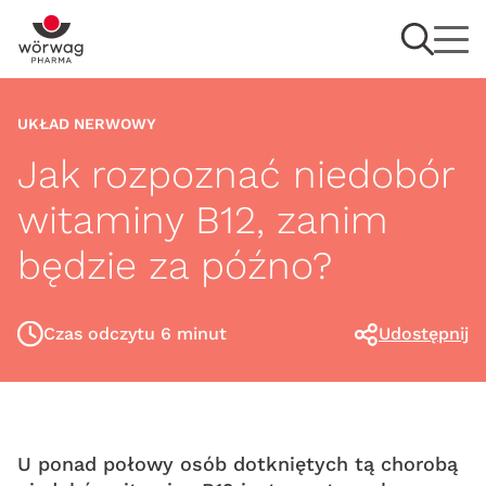
UKŁAD NERWOWY
Jak rozpoznać niedobór
witaminy B12, zanim
będzie za późno?
Czas odczytu 6 minut
Udostępnij
U ponad połowy osób dotkniętych tą chorobą