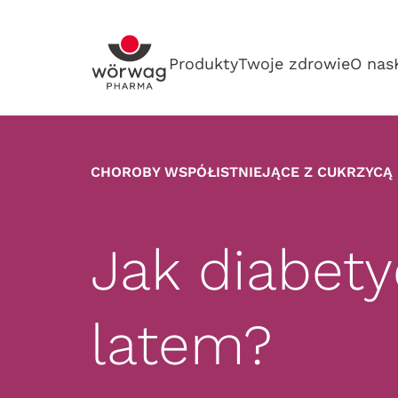
Produkty
Twoje zdrowie
O nas
CHOROBY WSPÓŁISTNIEJĄCE Z CUKRZYCĄ
Jak diabet
latem?