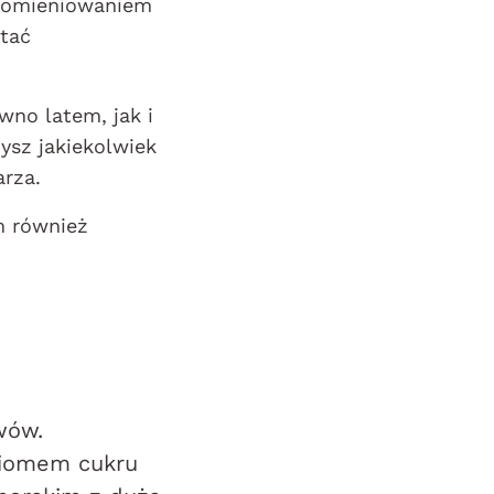
promieniowaniem
tać
no latem, jak i
ysz jakiekolwiek
arza.
m również
wów.
ziomem cukru