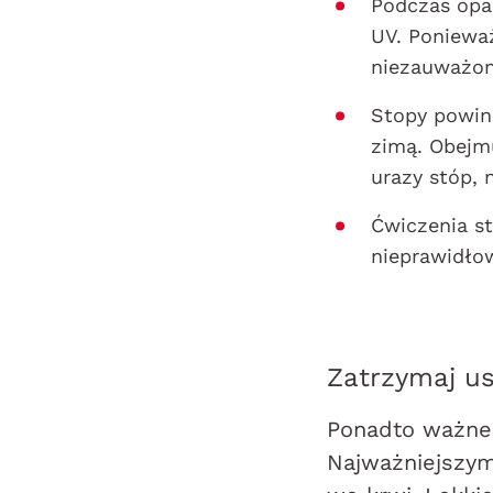
Podczas opa
UV. Poniewa
niezauważon
Stopy powin
zimą. Obejmu
urazy stóp, 
Ćwiczenia s
nieprawidłow
Zatrzymaj u
Ponadto ważne 
Najważniejszym