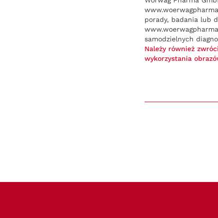
Wörwag Pharma GmbH &
www.woerwagpharma.pl
porady, badania lub d
www.woerwagpharma.pl
samodzielnych diagno
Należy również zwróc
wykorzystania obrazó