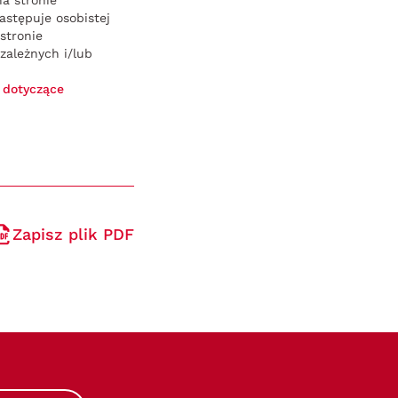
a stronie
stępuje osobistej
stronie
ależnych i/lub
e dotyczące
Zapisz plik PDF