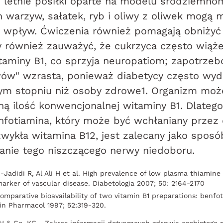
e letnie posiłki oparte na modelu śródziemn
h warzyw, sałatek, ryb i oliwy z oliwek mogą
 wpływ. Ćwiczenia również pomagają obniżyć
y również zauważyć, że cukrzyca często wiąże
aminy B1, co sprzyja neuropatiom; zapotrzeb
ów" wzrasta, ponieważ diabetycy często wyda
ym stopniu niż osoby zdrowe1. Organizm mo
ną ilość konwencjonalnej witaminy B1. Dlatego
nfotiamina, który może być wchłaniany przez
 zwykła witamina B12, jest zalecany jako sposó
nie tego niszczącego nerwy niedoboru.
-Jadidi R, Al Ali H et al. High prevalence of low plasma thiamine
marker of vascular disease. Diabetologia 2007; 50: 2164-2170
Comparative bioavailability of two vitamin B1 preparations: benf
in Pharmacol 1997; 52:319-320.