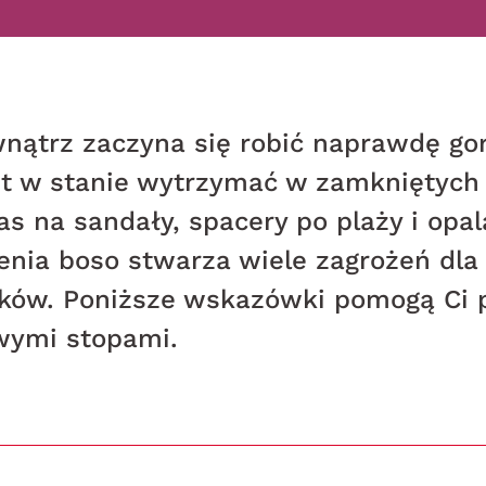
wnątrz zaczyna się robić naprawdę go
st w stanie wytrzymać w zamkniętych
zas na sandały, spacery po plaży i opa
enia boso stwarza wiele zagrożeń dla
yków. Poniższe wskazówki pomogą Ci 
owymi stopami.