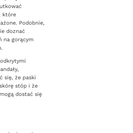
kutkować
 które
ażone. Podobnie,
ie doznać
ń na gorącym
h.
 odkrytymi
sandały,
 się, że paski
skórę stóp i że
 mogą dostać się