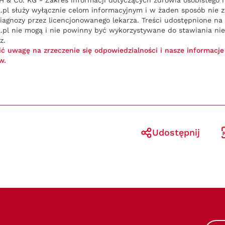
 Co. KG - Zakres informacji dotyczących zdrowia osobistego n
 służy wyłącznie celom informacyjnym i w żaden sposób nie za
iagnozy przez licencjonowanego lekarza. Treści udostępnione na 
 nie mogą i nie powinny być wykorzystywane do stawiania niez
z.
ić uwagę na zrzeczenie się odpowiedzialności i nasze informacj
w.
Udostępnij