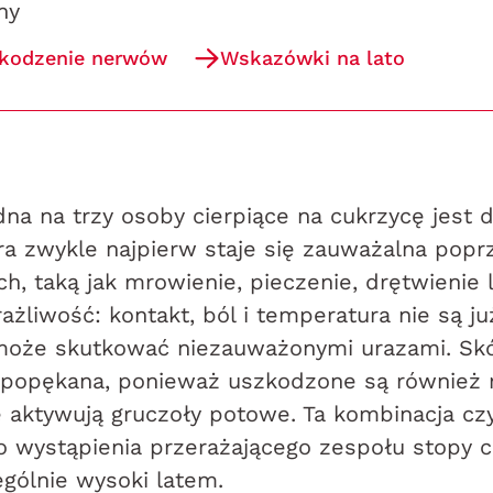
ny
zkodzenie nerwów
Wskazówki na lato
dna na trzy osoby cierpiące na cukrzycę jest 
ra zwykle najpierw staje się zauważalna popr
h, taką jak mrowienie, pieczenie, drętwienie 
ażliwość: kontakt, ból i temperatura nie są j
może skutkować niezauważonymi urazami. Skó
 popękana, ponieważ uszkodzone są również
 aktywują gruczoły potowe. Ta kombinacja cz
o wystąpienia przerażającego zespołu stopy c
ególnie wysoki latem.