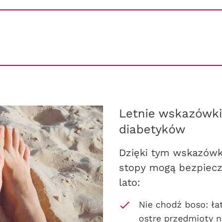
Letnie wskazówki
diabetyków
Dzięki tym wskazów
stopy mogą bezpiecz
lato:
Nie chodź boso: ła
ostre przedmioty n