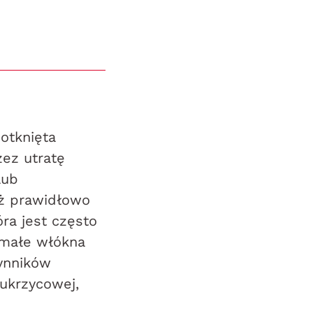
dotknięta
zez utratę
lub
uż prawidłowo
ra jest często
 małe włókna
ynników
ukrzycowej,