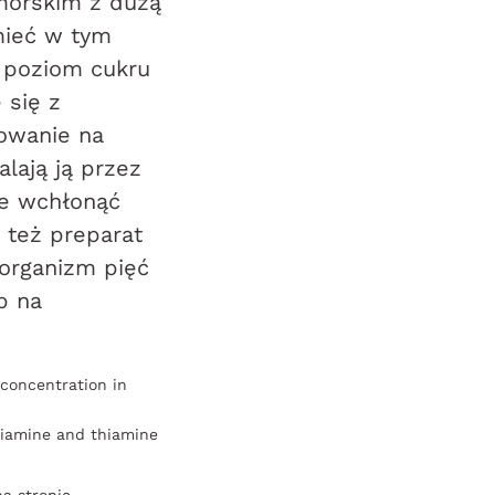
omorskim z dużą
 mieć w tym
 poziom cukru
 się z
owanie na
lają ją przez
że wchłonąć
 też preparat
 organizm pięć
b na
 concentration in
otiamine and thiamine