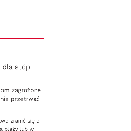
 dla stóp
kom zagrożone
nie przetrwać
two zranić się o
a plaży lub w