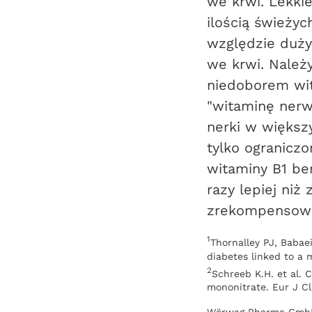
we krwi. Lekki
ilością świeżyc
względzie duży
we krwi. Należ
niedoborem wit
"witaminę nerw
nerki w większ
tylko ograniczo
witaminy B1 be
razy lepiej niż
zrekompensowa
1
Thornalley PJ, Babaei
diabetes linked to a 
2
Schreeb K.H. et al. 
mononitrate. Eur J Cl