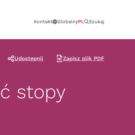
Kontakt
Globalny
PL
Szukaj
Udostępnij
Zapisz plik PDF
ć stopy