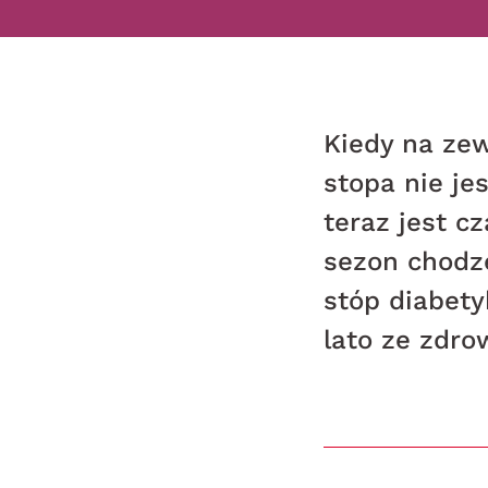
Kiedy na ze
stopa nie je
teraz jest c
sezon chodz
stóp diabet
lato ze zdr