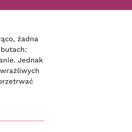
rąco, żadna
 butach:
lanie. Jednak
 wrażliwych
przetrwać