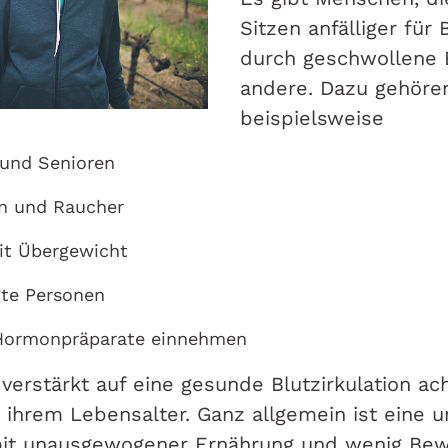
Sitzen anfälliger fü
durch geschwollene B
andere. Dazu gehöre
beispielsweise
 und Senioren
n und Raucher
t Übergewicht
gte Personen
 Hormonpräparate einnehmen
n verstärkt auf eine gesunde Blutzirkulation ac
 ihrem Lebensalter. Ganz allgemein ist eine 
it unausgewogener Ernährung und wenig Bew