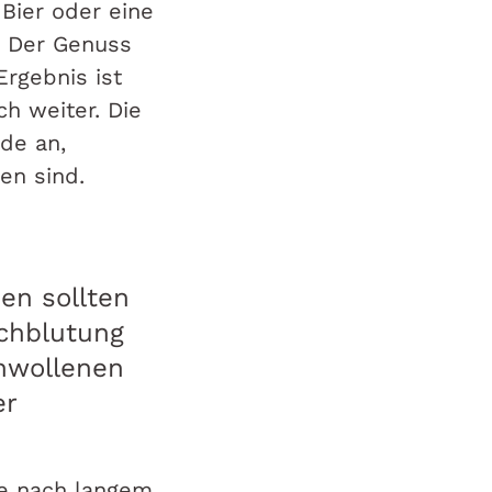
 Bier oder eine
t: Der Genuss
Ergebnis ist
h weiter. Die
de an,
en sind.
en sollten
chblutung
hwollenen
er
ie nach langem