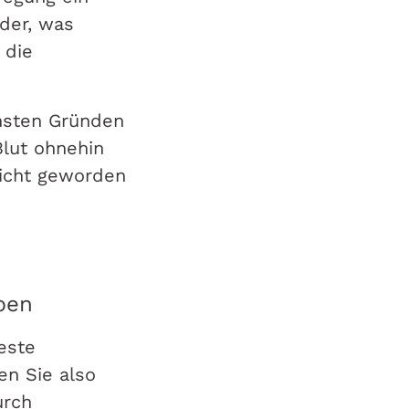
nder, was
 die
nsten Gründen
Blut ohnehin
dicht geworden
ben
este
en Sie also
urch