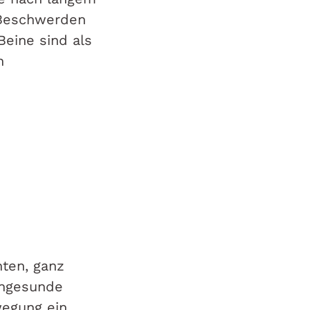
r Beschwerden
eine sind als
n
hten, ganz
ungesunde
egung ein