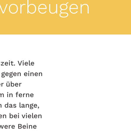
 vorbeugen
eit. Viele
 gegen einen
er über
m in ferne
 das lange,
n bei vielen
were Beine