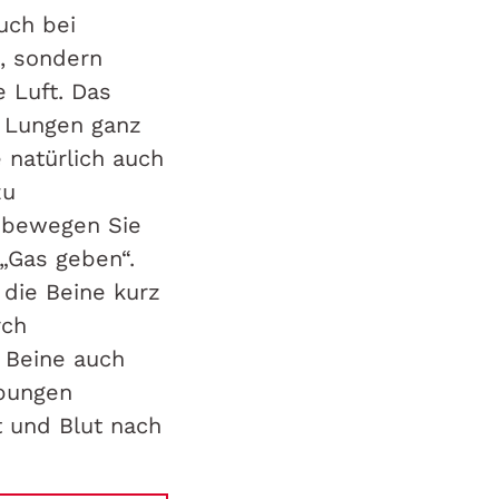
uch bei
, sondern
e Luft. Das
n Lungen ganz
 natürlich auch
zu
d bewegen Sie
„Gas geben“.
die Beine kurz
rch
 Beine auch
Übungen
t und Blut nach