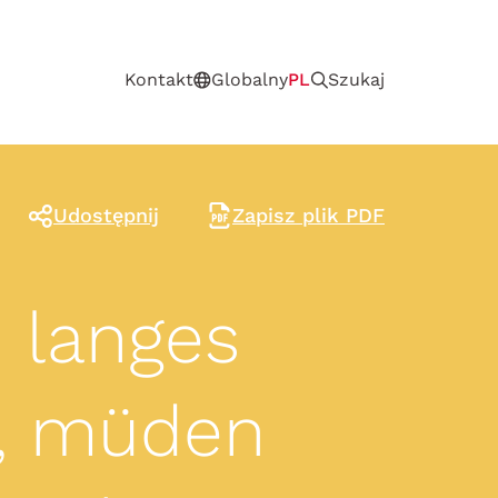
Kontakt
Globalny
PL
Szukaj
Udostępnij
Zapisz plik PDF
 langes
n, müden