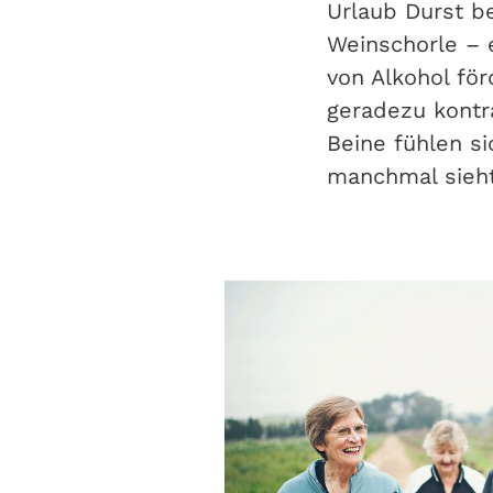
Urlaub Durst be
Weinschorle – e
von Alkohol för
geradezu kontra
Beine fühlen s
manchmal sieht