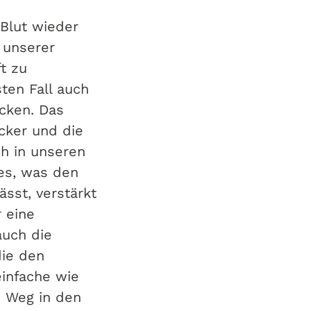
 Blut wieder
 unserer
t zu
sten Fall auch
cken. Das
icker und die
ch in unseren
es, was den
ässt, verstärkt
 eine
auch die
die den
einfache wie
m Weg in den