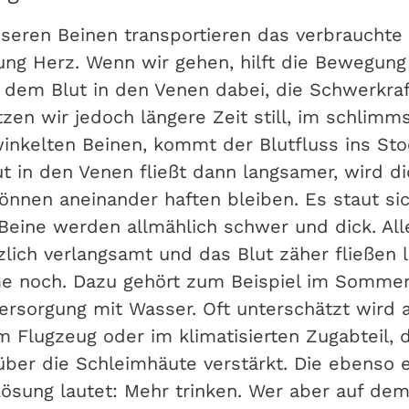
nseren Beinen transportieren das verbrauchte
tung Herz. Wenn wir gehen, hilft die Bewegung
em Blut in den Venen dabei, die Schwerkraf
zen wir jedoch längere Zeit still, im schlimm
inkelten Beinen, kommt der Blutfluss ins Sto
t in den Venen fließt dann langsamer, wird d
önnen aneinander haften bleiben. Es staut si
Beine werden allmählich schwer und dick. All
zlich verlangsamt und das Blut zäher fließen l
e noch. Dazu gehört zum Beispiel im Sommer
rsorgung mit Wasser. Oft unterschätzt wird 
m Flugzeug oder im klimatisierten Zugabteil, 
über die Schleimhäute verstärkt. Die ebenso 
Lösung lautet: Mehr trinken. Wer aber auf de